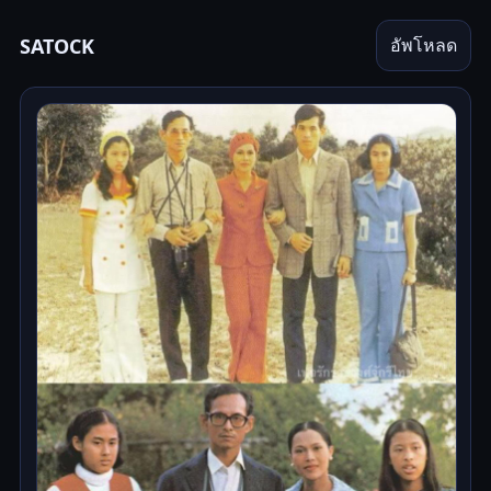
SATOCK
อัพโหลด