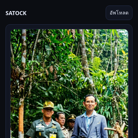
SATOCK
อัพโหลด