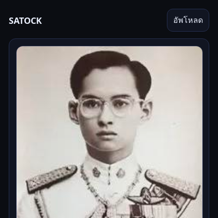
SATOCK
อัพโหลด